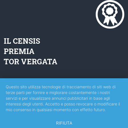
IL CENSIS
PREMIA
TOR VERGATA
Questo sito utilizza tecnologie di tracciamento di siti web di
Copyright © 2026
Scienze dell'Amministrazione e delle Relazioni Internazionali
.
terze parti per fornire e migliorare costantemente i nostri
Tutti i diritti riservati.
servizi e per visualizzare annunci pubblicitari in base agli
Theme:
Accelerate
by ThemeGrill. Powered by
WordPress
.
interessi degli utenti. Accetto e posso revocare o modificare il
mio consenso in qualsiasi momento con effetto futuro.
RIFIUTA